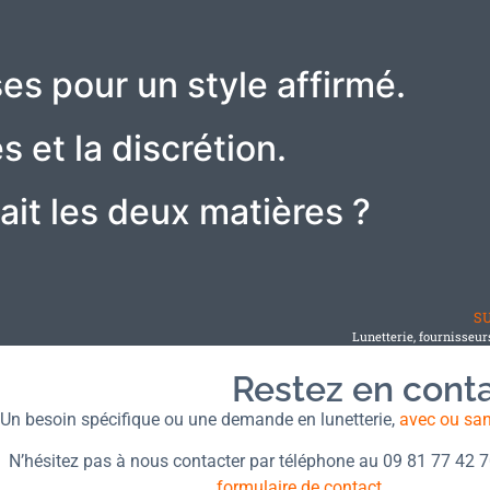
s pour un style affirmé.
s et la discrétion.
ait les deux matières ?
S
Lunetterie, fournisseur
Restez en cont
Un besoin spécifique ou une demande en lunetterie,
avec ou sa
N’hésitez pas à nous contacter par téléphone au 09 81 77 42 
formulaire de contact
.