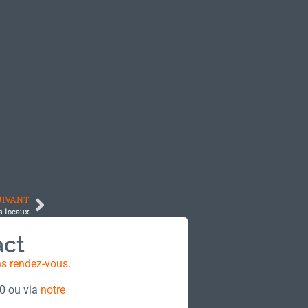
UIVANT
s locaux
act
ns rendez-vous
.
70 ou via
notre