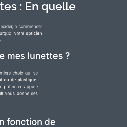
es : En quelle
 décider, à commencer
ourquoi votre
opticien
.
e mes lunettes ?
miers choix qui se
l ou de plastique.
es patins en appuie
lt
vous donne ses
n fonction de