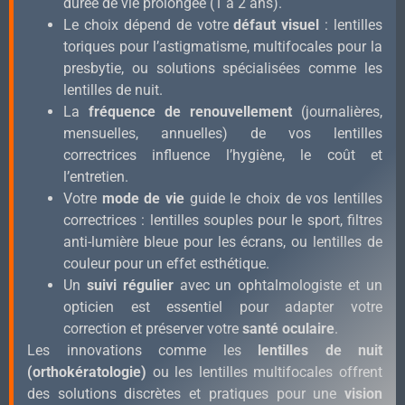
durée de vie prolongée (1 à 2 ans).
Le choix dépend de votre
défaut visuel
: lentilles
toriques pour l’astigmatisme, multifocales pour la
presbytie, ou solutions spécialisées comme les
lentilles de nuit.
La
fréquence de renouvellement
(journalières,
mensuelles, annuelles) de vos lentilles
correctrices influence l’hygiène, le coût et
l’entretien.
Votre
mode de vie
guide le choix de vos lentilles
correctrices : lentilles souples pour le sport, filtres
anti-lumière bleue pour les écrans, ou lentilles de
couleur pour un effet esthétique.
Un
suivi régulier
avec un ophtalmologiste et un
opticien est essentiel pour adapter votre
correction et préserver votre
santé oculaire
.
Les innovations comme les
lentilles de nuit
(orthokératologie)
ou les lentilles multifocales offrent
des solutions discrètes et pratiques pour une
vision