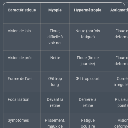
Caractéristique
Myopie
Hypermétropie
Astigmat
Vision de loin
Floue,
Nette (parfois
Floue 
difficile à
fatigue)
déform
voir net
Vision de près
Nette
Floue (fin de
Floue 
journée)
déform
Forme de l’œil
Œil trop
Œil trop court
Corné
long
irréguli
Focalisation
Devant la
Derrière la
Plusieu
rétine
rétine
point
Symptômes
Plissement,
Fatigue
Visio
maux de
oculaire
déformé