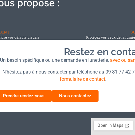
ous propose :
DENT
S
dre vos défauts visuels
Protégez vos yeux de la lumiè
Restez en cont
Un besoin spécifique ou une demande en lunetterie,
avec ou sa
N’hésitez pas à nous contacter par téléphone au 09 81 77 42 
formulaire de contact
.
Prendre rendez-vous
Nous contactez