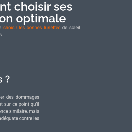
t choisir ses
ion optimale
de
choisir les bonnes lunettes
de soleil
s.
s ?
user des dommages
 sur ce point qu’il
ence similaire, mais
adéquate contre les