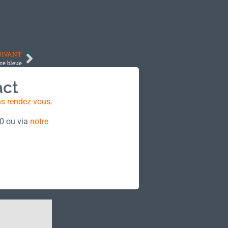
UIVANT
re bleue
act
ns rendez-vous
.
70 ou via
notre