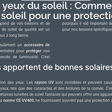
 yeux du soleil : Commen
 soleil pour une protect
dépend de vos besoins et de
pourquoi il est important 
s de soleil de qualité est un
pour nos besoins spécifique
eux à long terme.
 seulement un
accessoire de
entielles pour
protéger
nos
excès de luminosité. C’est
 apportent de bonnes solaire
ction des yeux. Les
rayons UV
sont invisibles et peuvent ca
eux, tels que des cataractes et des brûlures de la cornée. C’est
ertaines lunettes de soleil fantaisie qui peuvent offrir une appar
la
norme CE UV400
, ne fournissent souvent pas une protection 